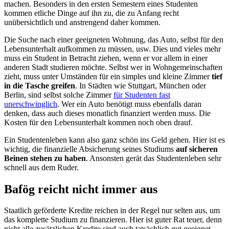
machen. Besonders in den ersten Semestern eines Studenten
kommen etliche Dinge auf ihn zu, die zu Anfang recht
unübersichtlich und anstrengend daher kommen.
Die Suche nach einer geeigneten Wohnung, das Auto, selbst für den
Lebensunterhalt aufkommen zu müssen, usw. Dies und vieles mehr
muss ein Student in Betracht ziehen, wenn er vor allem in einer
anderen Stadt studieren möchte. Selbst wer in Wohngemeinschaften
zieht, muss unter Umständen für ein simples und kleine Zimmer
tief
in die Tasche greifen
. In Städten wie Stuttgart, München oder
Berlin, sind selbst solche Zimmer
für Studenten fast
unerschwinglich
. Wer ein Auto benötigt muss ebenfalls daran
denken, dass auch dieses monatlich finanziert werden muss. Die
Kosten für den Lebensunterhalt kommen noch oben drauf.
Ein Studentenleben kann also ganz schön ins Geld gehen. Hier ist es
wichtig, die finanzielle Absicherung seines Studiums
auf sicheren
Beinen stehen zu haben
. Ansonsten gerät das Studentenleben sehr
schnell aus dem Ruder.
Bafög reicht nicht immer aus
Staatlich geförderte Kredite reichen in der Regel nur selten aus, um
das komplette Studium zu finanzieren. Hier ist guter Rat teuer, denn
nicht alle zusätzlichen Kredite sind auch tatsächlich gut geeignet