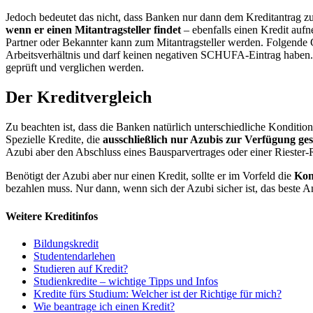
Jedoch bedeutet das nicht, dass Banken nur dann dem Kreditantrag 
wenn er einen Mitantragsteller findet
– ebenfalls einen Kredit aufne
Partner oder Bekannter kann zum Mitantragsteller werden. Folgende G
Arbeitsverhältnis und darf keinen negativen SCHUFA-Eintrag haben. H
geprüft und verglichen werden.
Der Kreditvergleich
Zu beachten ist, dass die Banken natürlich unterschiedliche Konditio
Spezielle Kredite, die
ausschließlich nur Azubis zur Verfügung ges
Azubi aber den Abschluss eines Bausparvertrages oder einer Riester-
Benötigt der Azubi aber nur einen Kredit, sollte er im Vorfeld die
Kon
bezahlen muss. Nur dann, wenn sich der Azubi sicher ist, das beste A
Weitere Kreditinfos
Bildungskredit
Studentendarlehen
Studieren auf Kredit?
Studienkredite – wichtige Tipps und Infos
Kredite fürs Studium: Welcher ist der Richtige für mich?
Wie beantrage ich einen Kredit?