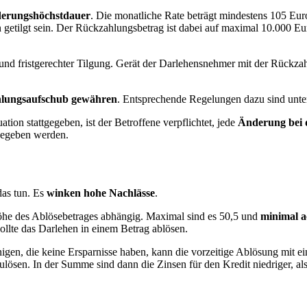
derungshöchstdauer
. Die monatliche Rate beträgt mindestens 105 E
 getilgt sein. Der Rückzahlungsbetrag ist dabei auf maximal 10.000 Eu
und fristgerechter Tilgung. Gerät der Darlehensnehmer mit der Rückzah
lungsaufschub gewähren
. Entsprechende Regelungen dazu sind unte
ion stattgegeben, ist der Betroffene verpflichtet, jede
Änderung bei d
gegeben werden.
 das tun. Es
winken hohe Nachlässe
.
öhe des Ablösebetrages abhängig. Maximal sind es 50,5 und
minimal a
ollte das Darlehen in einem Betrag ablösen.
nigen, die keine Ersparnisse haben, kann die vorzeitige Ablösung mit ei
lösen. In der Summe sind dann die Zinsen für den Kredit niedriger, a