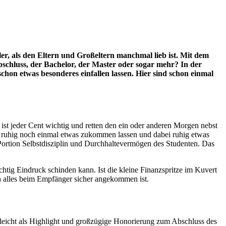
er, als den Eltern und Großeltern manchmal lieb ist. Mit dem
Abschluss, der Bachelor, der Master oder sogar mehr? In der
hon etwas besonderes einfallen lassen. Hier sind schon einmal
st jeder Cent wichtig und retten den ein oder anderen Morgen nebst
 ruhig noch einmal etwas zukommen lassen und dabei ruhig etwas
 Portion Selbstdisziplin und Durchhaltevermögen des Studenten. Das
chtig Eindruck schinden kann. Ist die kleine Finanzspritze im Kuvert
ch alles beim Empfänger sicher angekommen ist.
lleicht als Highlight und großzügige Honorierung zum Abschluss des