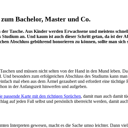
k zum Bachelor, Master und Co.
in der Tasche. Aus Kinder werden Erwachsene und meistens schnell
s Studium an. Und kaum ist auch dieser Schritt getan, da ist der 
hen Abschluss gebührend honorieren zu können, sollte man sich sc
Taschen und müssen nicht selten von der Hand in den Mund leben. Da i
d. Und besonders zum erfolgreichen Abschluss des Studiums kann man
 einfach mal eben aus dem Ärmel gezaubert und erfordert eine tüchtige
schon in der Anfangszeit hinwerfen und aufgeben.
ie passende Karte mit den richtigen Sprüchen
, damit man auch damit tü
chlag auf jeden Fall selbst und persönlich überreicht werden, damit au
mten Interpreten gewesen, macht es die Sache umso leichter. Dann vie