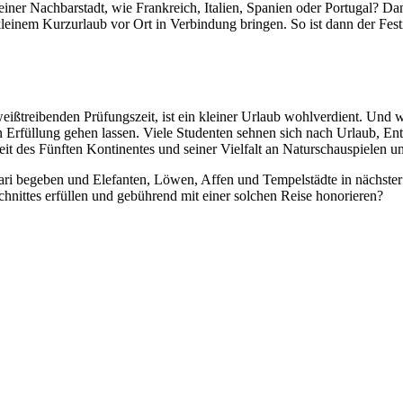
 einer Nachbarstadt, wie Frankreich, Italien, Spanien oder Portugal?
nem Kurzurlaub vor Ort in Verbindung bringen. So ist dann der Festiv
eißtreibenden Prüfungszeit, ist ein kleiner Urlaub wohlverdient. Un
Erfüllung gehen lassen. Viele Studenten sehnen sich nach Urlaub, En
 des Fünften Kontinentes und seiner Vielfalt an Naturschauspielen und
fari begeben und Elefanten, Löwen, Affen und Tempelstädte in nächst
nittes erfüllen und gebührend mit einer solchen Reise honorieren?